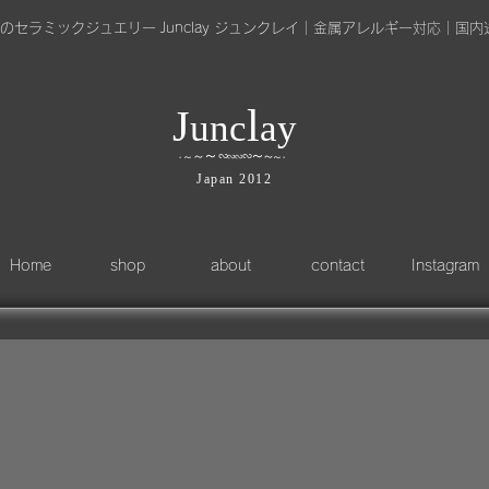
のセラミックジュエリー Junclay ジュンクレイ｜金属アレルギー対応｜国内
l
J
unc
ay
～
∽
∽
～
～
∽
∽
～
～
～
・
・
​Japan 2012
Home
shop
about
contact
Instagram