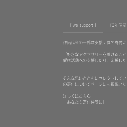
『 we support 』
【3年保証
作品代金の一部は支援団体の寄付
「好きなアクセサリーを着けること
愛護活動への支援したり、応援した
​そんな思いとともにセレクトしていた
の寄付についてページにも掲載いた
詳しくはこちら
「
あなたも寄付仲間に
」