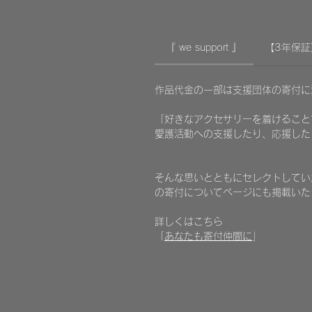
『 we support 』
【3年保証
作品代金の一部は支援団体の寄付
「好きなアクセサリーを着けること
愛護活動への支援したり、応援した
​そんな思いとともにセレクトしていた
の寄付についてページにも掲載いた
詳しくはこちら
「
あなたも寄付仲間に
」