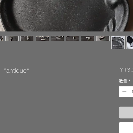
ntique”
￥13,
数量
*