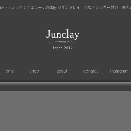
のセラミックジュエリー Junclay ジュンクレイ｜金属アレルギー対応｜国内
l
J
unc
ay
～
∽
∽
～
～
∽
∽
～
～
～
・
・
​Japan 2012
Home
shop
about
contact
Instagram