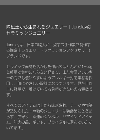
万が一、金属パーツが外れてしまった場合は
​そんな思いとともにセレクトしていただき、
お知らせください。
柔らかなクロスはすでにお持ちのアクセサリ
身に着けていただけたらと思い、Junclayの
お届けから3年間は無料にて修繕してお届け
ーを綺麗に保っていただくためにご使用いた
寄付についてページにも掲載いたしました。
させていただきます。
だいたり、ベルベットの袋は旅先に連れて行
陶磁土から生まれるジュエリー｜Junclayの
く際などにどうぞお使いください。
セラミックジュエリー
詳しくはこちら
​また3年経過以降であっても、何か不具合が
「
あなたも寄付仲間に
」
ございましたらぜひお知らせください。
Junclayは、日本の職人が一点ずつ手作業で制作す
※オプションとしてギフト用に巾着袋ごと入
る陶磁土ジュエリー（ファッション
アクセサリー）
れられる”黒缶BOX”をご用意しております。
片耳のみの紛失やモチーフを誤って割ってし
ブランドです。
まった時などもお気軽にご相談ください。
こちらはショップページにて単品（550
セラミック素材を活かした作品のほとんどが1～4g
できる限りお応えできますようご案内させて
円）でご購入いただけます。
と軽量で負担にならない軽さで、また金属アレルギ
いただきます。
ーの方でも使いやすいようアレルギー対応素材を採
用し、肌にやさしい設計になっています。見た目以
上に軽量で、着けていても負担が少ないのも特徴で
す。
すべてのアイテムは土から成形され、テーマや物語
が込められた一点物のジュエリーは
装飾品にとどま
らず、お守り、幸運のシンボル、リマインドアイテ
ム、記念の品、ギフト、ブライダルに選んでいただ
いてます。