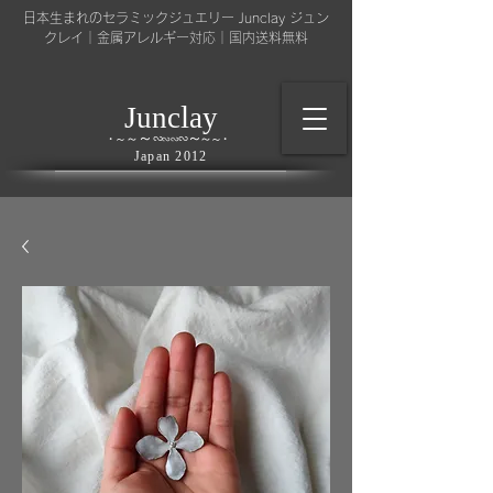
日本生まれのセラミックジュエリー Junclay ジュン
クレイ｜金属アレルギー対応｜国内送料無料
l
J
unc
ay
～
∽
∽
～
～
∽
∽
～
・
～
～
・
​Japan 2012