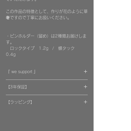
この作品の特徴として、作りが花のように華
奢ですので丁寧にお扱いください。
・ピンホルダー（留め）は2種類お届けしま
す。
ロックタイプ 1.2g / 蝶タック
0.4g
『 we support 』
作品代金の一部は支援団体の寄付に活かされ
【3年保証】
ます。
​[保証] 大事な作品に3年保証 ＆more
「好きなアクセサリーを着けることで、いつ
【ラッピング】
の間にかどこかの国の子供たち、犬や猫を愛
​​ひとつのモノが着ける方にとっては年月の経
作品はマイクロファイバークロスで包み、ベ
護活動への支援したり、応援したりすること
過とともに大切な愛着のある大切な品になっ
ルベットの巾着袋に入れてお届けいたしま
につながっていきます。」
てほしいと私たちは思っています。
す。