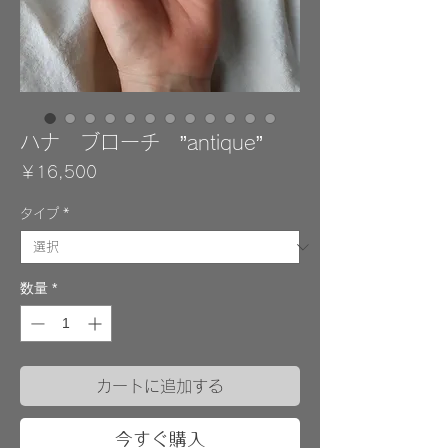
ハナ ブローチ ”antique”
価
￥16,500
格
タイプ
*
数量
*
カートに追加する
今すぐ購入