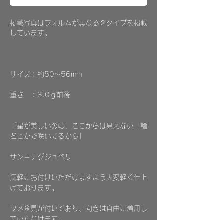
掲載写真はフォルムが異なる２タイプを掲載
しています。
サイズ：約50～56mm
重さ ：3.0ｇ前後
「星が美しいのは、ここからは見えない一輪
どこかで咲いてるから」
サン＝テグジュペリ
気軽にお付けいただけますよう大変軽く仕上
げております。
ツメ金具が付いており、向きは自由に着用し
ていただけます。