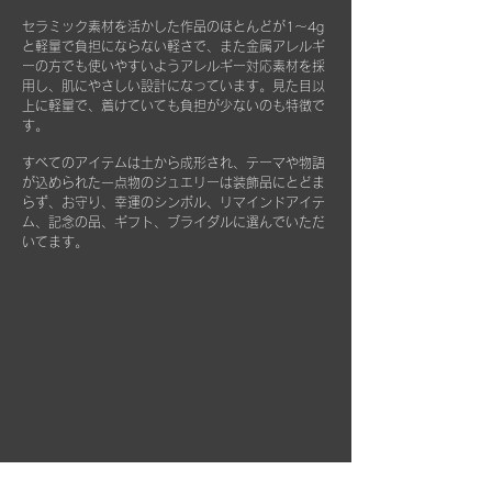
まった時などもお気軽にご相談ください。
こちらはショップページにて単品（550
セラミック素材を活かした作品のほとんどが1～4g
できる限りお応えできますようご案内させて
円）でご購入いただけます。
と軽量で負担にならない軽さで、また金属アレルギ
いただきます。
ーの方でも使いやすいようアレルギー対応素材を採
用し、肌にやさしい設計になっています。見た目以
上に軽量で、着けていても負担が少ないのも特徴で
す。
すべてのアイテムは土から成形され、テーマや物語
が込められた一点物のジュエリーは
装飾品にとどま
らず、お守り、幸運のシンボル、リマインドアイテ
ム、記念の品、ギフト、ブライダルに選んでいただ
いてます。