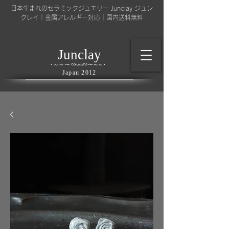
日本生まれのセラミックジュエリー Junclay ジュン
クレイ｜金属アレルギー対応｜国内送料無料
l
J
unc
ay
～
∽
∽
～
～
∽
∽
～
・
～
～
・
​Japan 2012