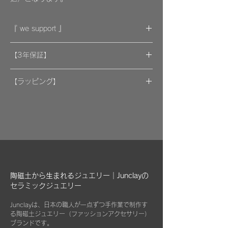
『 we support 』
作品代金の一部は支援団体の寄付に活かされ
【3年保証】
ます。
​[保証] 大事な作品に3年保証 ＆more
「好きなアクセサリーを着けることで、いつ
【ラッピング】
の間にかどこかの国の子供たち、犬や猫を愛
​​ひとつのモノが着ける方にとっては年月の経
作品はマイクロファイバークロスで包み、ベ
護活動への支援したり、応援したりすること
過とともに大切な愛着のある大切な品になっ
ルベットの巾着袋に入れてお届けいたしま
につながっていきます。」
てほしいと私たちは思っています。
す。
万が一、金属パーツが外れてしまった場合は
​そんな思いとともにセレクトしていただき、
お知らせください。
柔らかなクロスはすでにお持ちのアクセサリ
身に着けていただけたらと思い、Junclayの
お届けから3年間は無料にて修繕してお届け
ーを綺麗に保っていただくためにご使用いた
寄付についてページにも掲載いたしました。
させていただきます。
だいたり、ベルベットの袋は旅先に連れて行
陶磁土から生まれるジュエリー｜Junclayの
く際などにどうぞお使いください。
セラミックジュエリー
詳しくはこちら
​また3年経過以降であっても、何か不具合が
「
あなたも寄付仲間に
」
ございましたらぜひお知らせください。
Junclayは、日本の職人が一点ずつ手作業で制作す
※オプションとしてギフト用に巾着袋ごと入
る陶磁土ジュエリー（ファッション
アクセサリー）
れられる”黒缶BOX”をご用意しております。
片耳のみの紛失やモチーフを誤って割ってし
ブランドです。