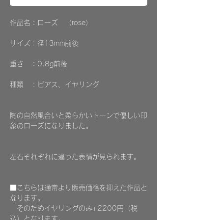
作品名：ローズ （rose）
サイズ：径13mm前後
重さ ：0.8g前後
種類 ：ピアス、イヤリング
陶の自然風合いと柔らかいトーンで優しい印
象のローズになりました。
左右それぞれに違った表情が見られます。
■こちらは通常より販売価格を抑えた作品と
なります。
そのためイヤリングのみ+2200円（税
込）となります。